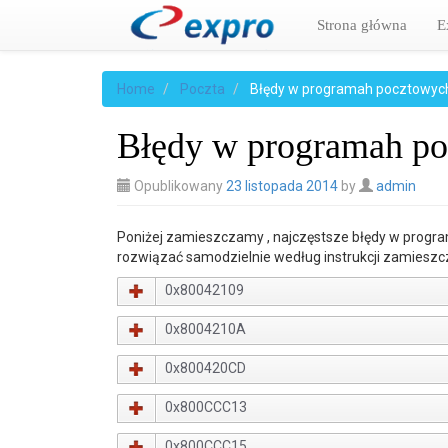
Strona główna
E
Home
Poczta
Błędy w programah pocztowyc
Błędy w programah p
Opublikowany
23 listopada 2014
by
admin
Poniżej zamieszczamy , najczęstsze błędy w progr
rozwiązać samodzielnie według instrukcji zamieszcz
0x80042109
0x8004210A
0x800420CD
0x800CCC13
0x800CCC15