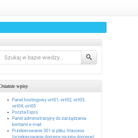
Ostatnie wpisy
Panel hostingowy virt01, virt02, virt03,
virt04, virt05
Poczta Expro
Panel administracyjny do zarządzania
kontami e-mail
Przekierowanie 301 w pliku .htaccess
(przekierowanie domeny na inną domenę)