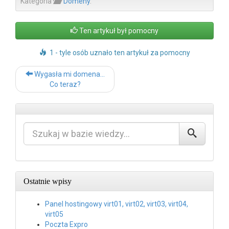
Kategoria
Domeny
.
Ten artykuł był pomocny
1 - tyle osób uznało ten artykuł za pomocny
Post
Wygasła mi domena…
navigation
Co teraz?
Ostatnie wpisy
Panel hostingowy virt01, virt02, virt03, virt04,
virt05
Poczta Expro