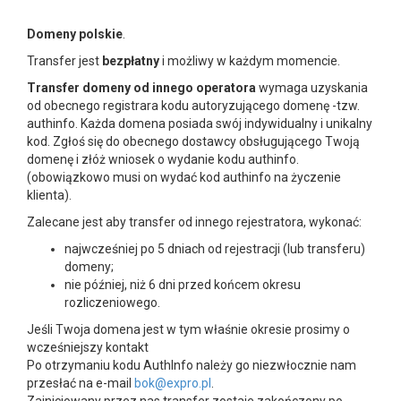
Domeny polskie
.
Transfer jest
bezpłatny
i możliwy w każdym momencie.
Transfer domeny od innego operatora
wymaga uzyskania
od obecnego registrara kodu autoryzującego domenę -tzw.
authinfo. Każda domena posiada swój indywidualny i unikalny
kod. Zgłoś się do obecnego dostawcy obsługującego Twoją
domenę i złóż wniosek o wydanie kodu authinfo.
(obowiązkowo musi on wydać kod authinfo na życzenie
klienta).
Zalecane jest aby transfer od innego rejestratora, wykonać:
najwcześniej po 5 dniach od rejestracji (lub transferu)
domeny;
nie później, niż 6 dni przed końcem okresu
rozliczeniowego.
Jeśli Twoja domena jest w tym właśnie okresie prosimy o
wcześniejszy kontakt
Po otrzymaniu kodu AuthInfo należy go niezwłocznie nam
przesłać na e-mail
bok@expro.pl
.